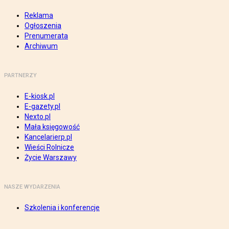
Reklama
Ogłoszenia
Prenumerata
Archiwum
PARTNERZY
E-kiosk.pl
E-gazety.pl
Nexto.pl
Mała księgowość
Kancelarierp.pl
Wieści Rolnicze
Życie Warszawy
NASZE WYDARZENIA
Szkolenia i konferencje