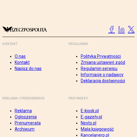
KONTAKT
REGULAMIN
O nas
Polityka Prywatności
Kontakt
Zmiana ustawień zgód
Napisz do nas
Regulamin serwisu
Informacje o nadawcy
Deklaracja dostępności
REKLAMA I PRENUMERATA
PARTNERZY
Reklama
E-kiosk.pl
Ogłoszenia
E-gazety.pl
Prenumerata
Nexto.pl
Archiwum
Mała księgowość
Kancelarierp.pl