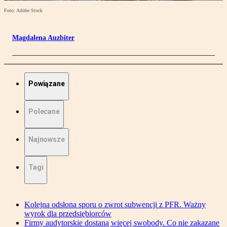
Foto: Adobe Stock
Magdalena Auzbiter
Powiązane
Polecane
Najnowsze
Tagi
Kolejna odsłona sporu o zwrot subwencji z PFR. Ważny
wyrok dla przedsiębiorców
Firmy audytorskie dostaną więcej swobody. Co nie zakazane