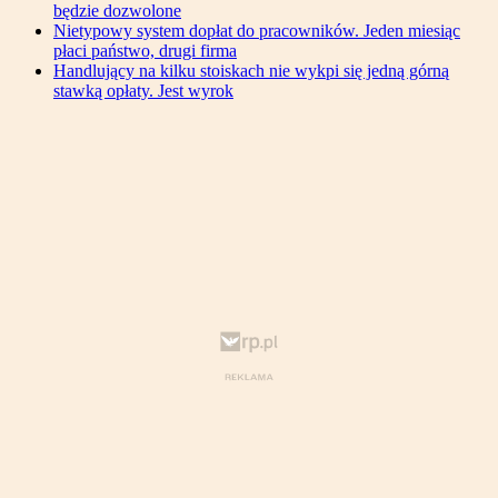
będzie dozwolone
Nietypowy system dopłat do pracowników. Jeden miesiąc
płaci państwo, drugi firma
Handlujący na kilku stoiskach nie wykpi się jedną górną
stawką opłaty. Jest wyrok