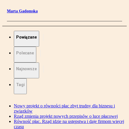
Marta Gadomska
Powiązane
Polecane
Najnowsze
Tagi
Nowy projekt o równości płac zbyt trudny dla biznesu i
związków
Rząd zmienia projekt nowych przepisów o luce płacowej
Równość płac. Rząd idzie na ustępstwa i daje firmom więcej
czasu