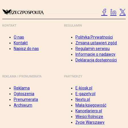
KONTAKT
REGULAMIN
O nas
Polityka Prywatności
Kontakt
Zmiana ustawień zgód
Napisz do nas
Regulamin serwisu
Informacje o nadawcy
Deklaracja dostępności
REKLAMA I PRENUMERATA
PARTNERZY
Reklama
E-kiosk.pl
Ogłoszenia
E-gazety.pl
Prenumerata
Nexto.pl
Archiwum
Mała księgowość
Kancelarierp.pl
Wieści Rolnicze
Życie Warszawy