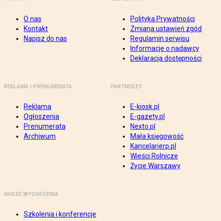
O nas
Polityka Prywatności
Kontakt
Zmiana ustawień zgód
Napisz do nas
Regulamin serwisu
Informacje o nadawcy
Deklaracja dostępności
REKLAMA I PRENUMERATA
PARTNERZY
Reklama
E-kiosk.pl
Ogłoszenia
E-gazety.pl
Prenumerata
Nexto.pl
Archiwum
Mała księgowość
Kancelarierp.pl
Wieści Rolnicze
Życie Warszawy
NASZE WYDARZENIA
Szkolenia i konferencje