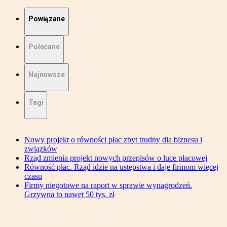
Powiązane
Polecane
Najnowsze
Tagi
Nowy projekt o równości płac zbyt trudny dla biznesu i
związków
Rząd zmienia projekt nowych przepisów o luce płacowej
Równość płac. Rząd idzie na ustępstwa i daje firmom więcej
czasu
Firmy niegotowe na raport w sprawie wynagrodzeń.
Grzywna to nawet 50 tys. zł