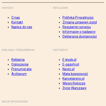
KONTAKT
REGULAMIN
O nas
Polityka Prywatności
Kontakt
Zmiana ustawień zgód
Napisz do nas
Regulamin serwisu
Informacje o nadawcy
Deklaracja dostępności
REKLAMA I PRENUMERATA
PARTNERZY
Reklama
E-kiosk.pl
Ogłoszenia
E-gazety.pl
Prenumerata
Nexto.pl
Archiwum
Mała księgowość
Kancelarierp.pl
Wieści Rolnicze
Życie Warszawy
NASZE WYDARZENIA