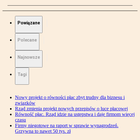
Powiązane
Polecane
Najnowsze
Tagi
Nowy projekt o równości płac zbyt trudny dla biznesu i
związków
Rząd zmienia projekt nowych przepisów o luce płacowej
Równość płac. Rząd idzie na ustępstwa i daje firmom więcej
czasu
Firmy niegotowe na raport w sprawie wynagrodzeń.
Grzywna to nawet 50 tys. zł