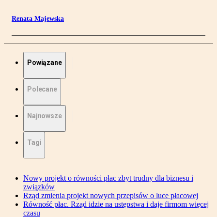
Renata Majewska
Powiązane
Polecane
Najnowsze
Tagi
Nowy projekt o równości płac zbyt trudny dla biznesu i
związków
Rząd zmienia projekt nowych przepisów o luce płacowej
Równość płac. Rząd idzie na ustępstwa i daje firmom więcej
czasu