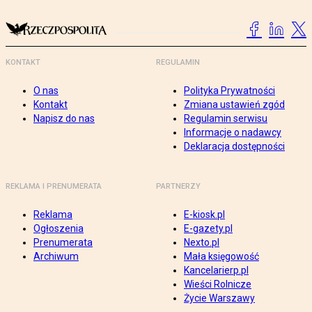
KONTAKT
REGULAMIN
O nas
Polityka Prywatności
Kontakt
Zmiana ustawień zgód
Napisz do nas
Regulamin serwisu
Informacje o nadawcy
Deklaracja dostępności
REKLAMA I PRENUMERATA
PARTNERZY
Reklama
E-kiosk.pl
Ogłoszenia
E-gazety.pl
Prenumerata
Nexto.pl
Archiwum
Mała księgowość
Kancelarierp.pl
Wieści Rolnicze
Życie Warszawy