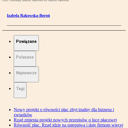
Foto: Fotorzepa, Bartosz Sadowski BS Bartosz Sadowski
Izabela Rakowska-Boroń
Powiązane
Polecane
Najnowsze
Tagi
Nowy projekt o równości płac zbyt trudny dla biznesu i
związków
Rząd zmienia projekt nowych przepisów o luce płacowej
Równość płac. Rząd idzie na ustępstwa i daje firmom więcej