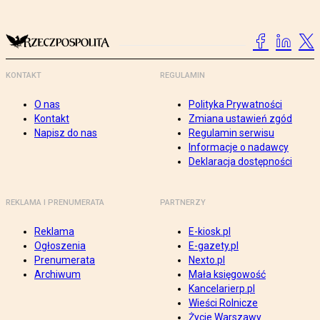
KONTAKT
REGULAMIN
O nas
Polityka Prywatności
Kontakt
Zmiana ustawień zgód
Napisz do nas
Regulamin serwisu
Informacje o nadawcy
Deklaracja dostępności
REKLAMA I PRENUMERATA
PARTNERZY
Reklama
E-kiosk.pl
Ogłoszenia
E-gazety.pl
Prenumerata
Nexto.pl
Archiwum
Mała księgowość
Kancelarierp.pl
Wieści Rolnicze
Życie Warszawy