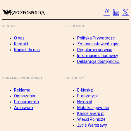
KONTAKT
REGULAMIN
O nas
Polityka Prywatności
Kontakt
Zmiana ustawień zgód
Napisz do nas
Regulamin serwisu
Informacje o nadawcy
Deklaracja dostępności
REKLAMA I PRENUMERATA
PARTNERZY
Reklama
E-kiosk.pl
Ogłoszenia
E-gazety.pl
Prenumerata
Nexto.pl
Archiwum
Mała księgowość
Kancelarierp.pl
Wieści Rolnicze
Życie Warszawy