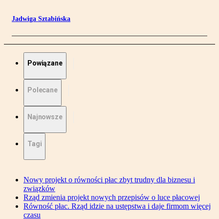
Jadwiga Sztabińska
Powiązane
Polecane
Najnowsze
Tagi
Nowy projekt o równości płac zbyt trudny dla biznesu i
związków
Rząd zmienia projekt nowych przepisów o luce płacowej
Równość płac. Rząd idzie na ustępstwa i daje firmom więcej
czasu