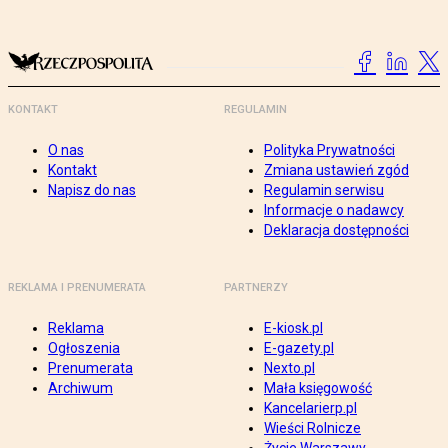
KONTAKT
REGULAMIN
O nas
Polityka Prywatności
Kontakt
Zmiana ustawień zgód
Napisz do nas
Regulamin serwisu
Informacje o nadawcy
Deklaracja dostępności
REKLAMA I PRENUMERATA
PARTNERZY
Reklama
E-kiosk.pl
Ogłoszenia
E-gazety.pl
Prenumerata
Nexto.pl
Archiwum
Mała księgowość
Kancelarierp.pl
Wieści Rolnicze