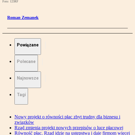
Foto: 123RF
Roman Zemanek
Powiązane
Polecane
Najnowsze
Tagi
Nowy projekt o równości płac zbyt trudny dla biznesu i
związków
Rząd zmienia projekt nowych przepisów o luce płacowej
Równość płac. Rząd idzie na ustępstwa i daje firmom więcej