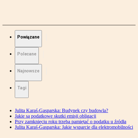
Powiązane
Polecane
Najnowsze
Tagi
Julita Karaś-Gasparska: Budynek czy budowla?
Jakie są podatkowe skutki emisji obligacji
Przy zamknięciu roku trzeba pamiętać o podatku u źródła
Julita Karaś-Gasparska: Jakie wsparcie dla elektromobilności