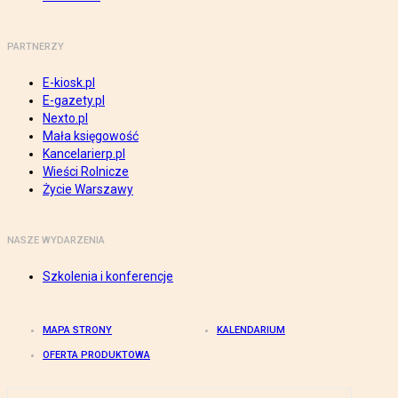
PARTNERZY
E-kiosk.pl
E-gazety.pl
Nexto.pl
Mała księgowość
Kancelarierp.pl
Wieści Rolnicze
Życie Warszawy
NASZE WYDARZENIA
Szkolenia i konferencje
MAPA STRONY
KALENDARIUM
OFERTA PRODUKTOWA