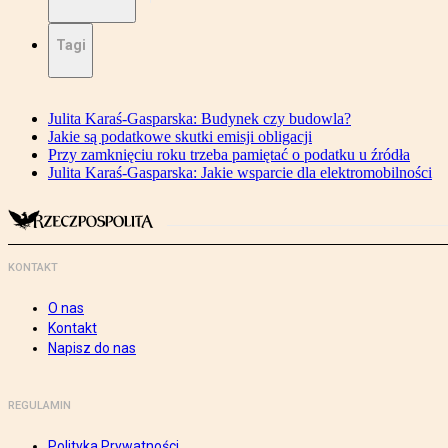
Tagi
Julita Karaś-Gasparska: Budynek czy budowla?
Jakie są podatkowe skutki emisji obligacji
Przy zamknięciu roku trzeba pamiętać o podatku u źródła
Julita Karaś-Gasparska: Jakie wsparcie dla elektromobilności
KONTAKT
O nas
Kontakt
Napisz do nas
REGULAMIN
Polityka Prywatności