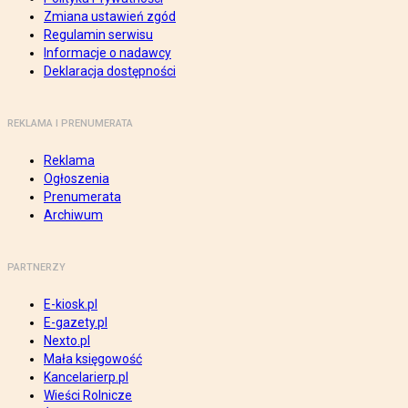
Zmiana ustawień zgód
Regulamin serwisu
Informacje o nadawcy
Deklaracja dostępności
REKLAMA I PRENUMERATA
Reklama
Ogłoszenia
Prenumerata
Archiwum
PARTNERZY
E-kiosk.pl
E-gazety.pl
Nexto.pl
Mała księgowość
Kancelarierp.pl
Wieści Rolnicze