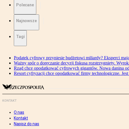
Polecane
Najnowsze
Tagi
Podatek cyfrowy przyniesie budżetowi miliardy? Eksperci maj
Ważny spór o doręczanie decyzji fiskusa rozstrzygnięty. Wyr
Rząd chce opodatkować cyfrowych gigantów. Nowa danina od
Resort cyfryzacji chce opodatkować firmy technologiczne. Jest
KONTAKT
O nas
Kontakt
Napisz do nas