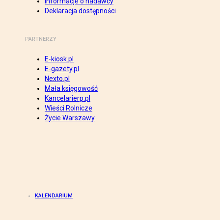
Informacje o nadawcy
Deklaracja dostępności
PARTNERZY
E-kiosk.pl
E-gazety.pl
Nexto.pl
Mała księgowość
Kancelarierp.pl
Wieści Rolnicze
Życie Warszawy
KALENDARIUM