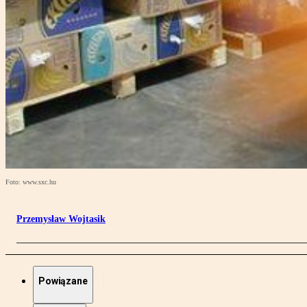
Foto: www.sxc.hu
Przemysław Wojtasik
Powiązane