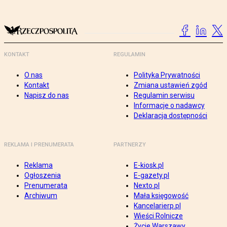
KONTAKT
REGULAMIN
O nas
Polityka Prywatności
Kontakt
Zmiana ustawień zgód
Napisz do nas
Regulamin serwisu
Informacje o nadawcy
Deklaracja dostępności
REKLAMA I PRENUMERATA
PARTNERZY
Reklama
E-kiosk.pl
Ogłoszenia
E-gazety.pl
Prenumerata
Nexto.pl
Archiwum
Mała księgowość
Kancelarierp.pl
Wieści Rolnicze
Życie Warszawy