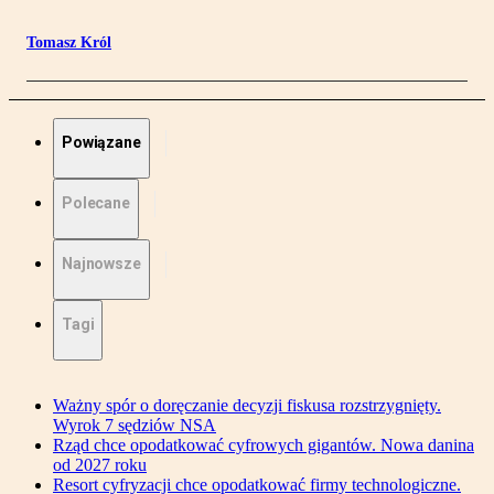
Tomasz Król
Powiązane
Polecane
Najnowsze
Tagi
Ważny spór o doręczanie decyzji fiskusa rozstrzygnięty.
Wyrok 7 sędziów NSA
Rząd chce opodatkować cyfrowych gigantów. Nowa danina
od 2027 roku
Resort cyfryzacji chce opodatkować firmy technologiczne.