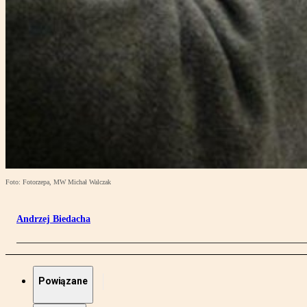
Foto: Fotorzepa, MW Michał Walczak
Andrzej Biedacha
Powiązane