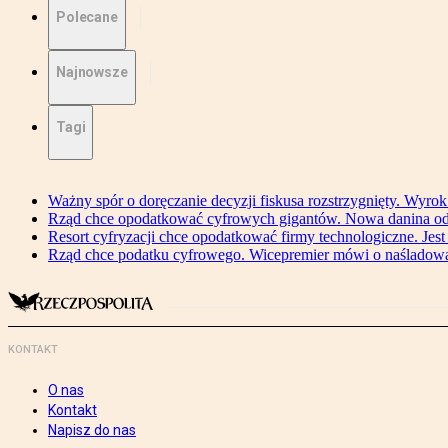
Polecane
Najnowsze
Tagi
Ważny spór o doręczanie decyzji fiskusa rozstrzygnięty. Wyr
Rząd chce opodatkować cyfrowych gigantów. Nowa danina od
Resort cyfryzacji chce opodatkować firmy technologiczne. Jest
Rząd chce podatku cyfrowego. Wicepremier mówi o naśladow
KONTAKT
O nas
Kontakt
Napisz do nas