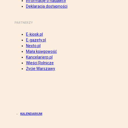
Informacje o nadawcy
Deklaracja dostępności
PARTNERZY
E-kiosk.pl
E-gazety.pl
Nexto.pl
Mała księgowość
Kancelarierp.pl
Wieści Rolnicze
Życie Warszawy
KALENDARIUM