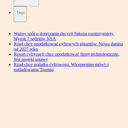
Tagi
Ważny spór o doręczanie decyzji fiskusa rozstrzygnięty.
Wyrok 7 sędziów NSA
Rząd chce opodatkować cyfrowych gigantów. Nowa danina
od 2027 roku
Resort cyfryzacji chce opodatkować firmy technologiczne.
Jest projekt ustawy
Rząd chce podatku cyfrowego. Wicepremier mówi o
naśladowaniu Trumpa