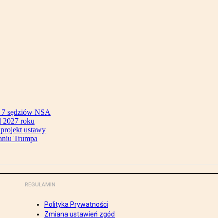
ok 7 sędziów NSA
 2027 roku
 projekt ustawy
aniu Trumpa
REGULAMIN
Polityka Prywatności
Zmiana ustawień zgód