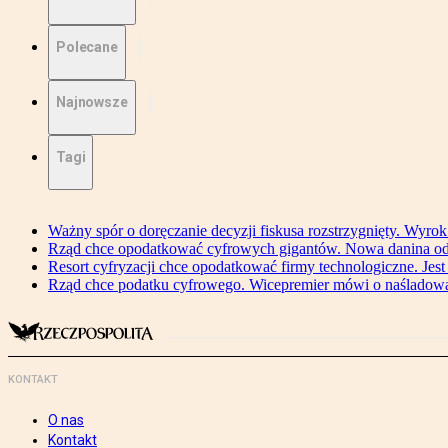
Polecane
Najnowsze
Tagi
Ważny spór o doręczanie decyzji fiskusa rozstrzygnięty. Wyr
Rząd chce opodatkować cyfrowych gigantów. Nowa danina od
Resort cyfryzacji chce opodatkować firmy technologiczne. Jest
Rząd chce podatku cyfrowego. Wicepremier mówi o naśladow
KONTAKT
O nas
Kontakt