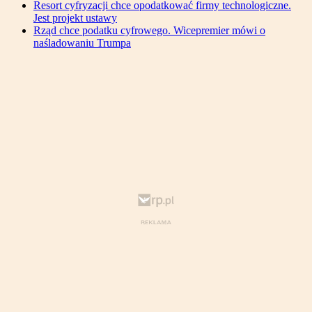
Resort cyfryzacji chce opodatkować firmy technologiczne.
Jest projekt ustawy
Rząd chce podatku cyfrowego. Wicepremier mówi o
naśladowaniu Trumpa