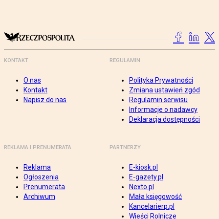
KONTAKT
REGULAMIN
O nas
Polityka Prywatności
Kontakt
Zmiana ustawień zgód
Napisz do nas
Regulamin serwisu
Informacje o nadawcy
Deklaracja dostępności
REKLAMA I PRENUMERATA
PARTNERZY
Reklama
E-kiosk.pl
Ogłoszenia
E-gazety.pl
Prenumerata
Nexto.pl
Archiwum
Mała księgowość
Kancelarierp.pl
Wieści Rolnicze