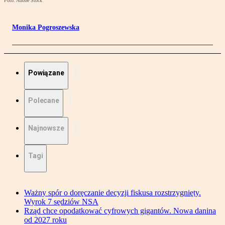
Foto: Adobe Stock
Monika Pogroszewska
Powiązane
Polecane
Najnowsze
Tagi
Ważny spór o doręczanie decyzji fiskusa rozstrzygnięty.
Wyrok 7 sędziów NSA
Rząd chce opodatkować cyfrowych gigantów. Nowa danina
od 2027 roku