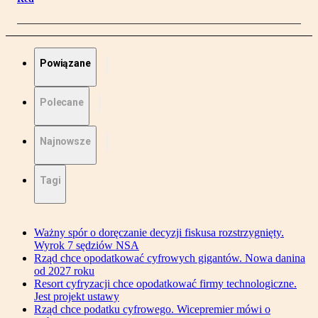
Powiązane
Polecane
Najnowsze
Tagi
Ważny spór o doręczanie decyzji fiskusa rozstrzygnięty.
Wyrok 7 sędziów NSA
Rząd chce opodatkować cyfrowych gigantów. Nowa danina
od 2027 roku
Resort cyfryzacji chce opodatkować firmy technologiczne.
Jest projekt ustawy
Rząd chce podatku cyfrowego. Wicepremier mówi o