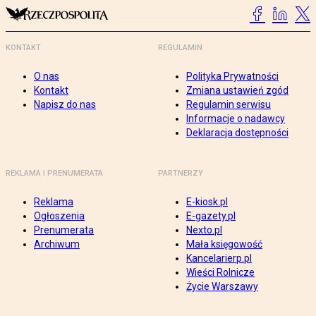
KONTAKT
REGULAMIN
O nas
Polityka Prywatności
Kontakt
Zmiana ustawień zgód
Napisz do nas
Regulamin serwisu
Informacje o nadawcy
Deklaracja dostępności
REKLAMA I PRENUMERATA
PARTNERZY
Reklama
E-kiosk.pl
Ogłoszenia
E-gazety.pl
Prenumerata
Nexto.pl
Archiwum
Mała księgowość
Kancelarierp.pl
Wieści Rolnicze
Życie Warszawy