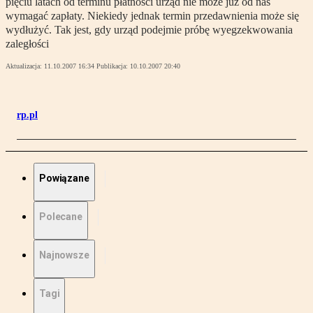
pięciu latach od terminu płatności urząd nie może już od nas
wymagać zapłaty. Niekiedy jednak termin przedawnienia może się
wydłużyć. Tak jest, gdy urząd podejmie próbę wyegzekwowania
zaległości
Aktualizacja:
11.10.2007 16:34
Publikacja:
10.10.2007 20:40
rp.pl
Powiązane
Polecane
Najnowsze
Tagi