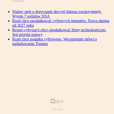
Ważny spór o doręczanie decyzji fiskusa rozstrzygnięty.
Wyrok 7 sędziów NSA
Rząd chce opodatkować cyfrowych gigantów. Nowa danina
od 2027 roku
Resort cyfryzacji chce opodatkować firmy technologiczne.
Jest projekt ustawy
Rząd chce podatku cyfrowego. Wicepremier mówi o
naśladowaniu Trumpa