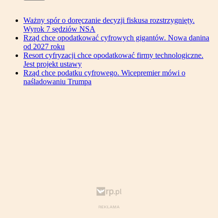
Ważny spór o doręczanie decyzji fiskusa rozstrzygnięty.
Wyrok 7 sędziów NSA
Rząd chce opodatkować cyfrowych gigantów. Nowa danina
od 2027 roku
Resort cyfryzacji chce opodatkować firmy technologiczne.
Jest projekt ustawy
Rząd chce podatku cyfrowego. Wicepremier mówi o
naśladowaniu Trumpa