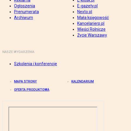
Reklama
E-kiosk.pl
Ogłoszenia
E-gazety.pl
Prenumerata
Nexto.pl
Archiwum
Mała księgowość
Kancelarierp.pl
Wieści Rolnicze
Życie Warszawy
NASZE WYDARZENIA
Szkolenia i konferencje
MAPA STRONY
KALENDARIUM
OFERTA PRODUKTOWA