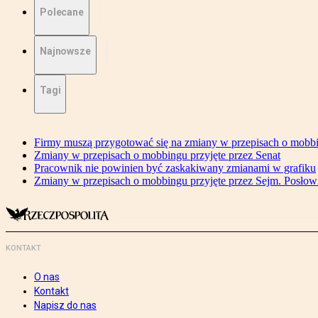
Polecane
Najnowsze
Tagi
Firmy muszą przygotować się na zmiany w przepisach o mobb
Zmiany w przepisach o mobbingu przyjęte przez Senat
Pracownik nie powinien być zaskakiwany zmianami w grafiku
Zmiany w przepisach o mobbingu przyjęte przez Sejm. Posłow
KONTAKT
O nas
Kontakt
Napisz do nas