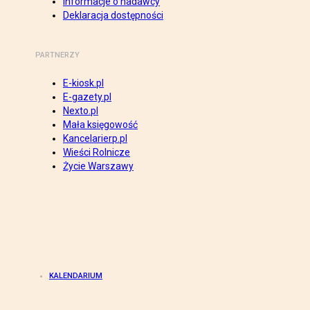
Informacje o nadawcy
Deklaracja dostępności
PARTNERZY
E-kiosk.pl
E-gazety.pl
Nexto.pl
Mała księgowość
Kancelarierp.pl
Wieści Rolnicze
Życie Warszawy
KALENDARIUM