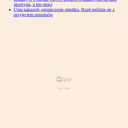
skorzysta, a kto straci
Unia nakazuje ograniczenie plastiku. Rząd spóźnia się z
przyjęciem przepisów