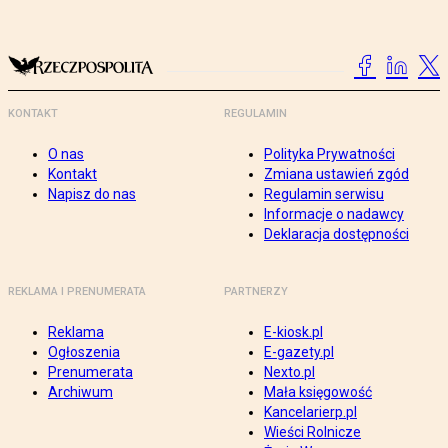
KONTAKT
REGULAMIN
O nas
Polityka Prywatności
Kontakt
Zmiana ustawień zgód
Napisz do nas
Regulamin serwisu
Informacje o nadawcy
Deklaracja dostępności
REKLAMA I PRENUMERATA
PARTNERZY
Reklama
E-kiosk.pl
Ogłoszenia
E-gazety.pl
Prenumerata
Nexto.pl
Archiwum
Mała księgowość
Kancelarierp.pl
Wieści Rolnicze