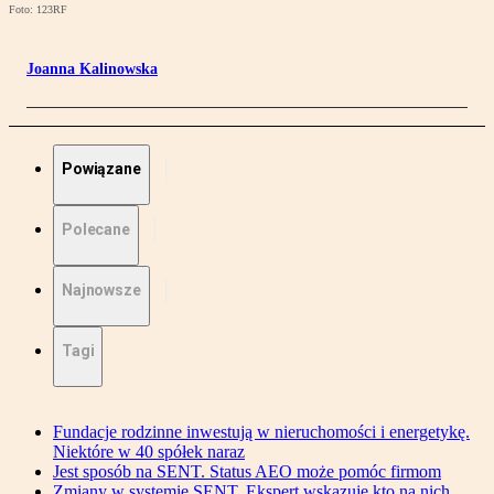
Foto: 123RF
Joanna Kalinowska
Powiązane
Polecane
Najnowsze
Tagi
Fundacje rodzinne inwestują w nieruchomości i energetykę.
Niektóre w 40 spółek naraz
Jest sposób na SENT. Status AEO może pomóc firmom
Zmiany w systemie SENT. Ekspert wskazuje kto na nich