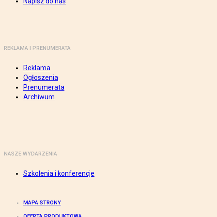
Napisz do nas
REKLAMA I PRENUMERATA
Reklama
Ogłoszenia
Prenumerata
Archiwum
NASZE WYDARZENIA
Szkolenia i konferencje
MAPA STRONY
OFERTA PRODUKTOWA