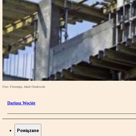
Foto: Fotorzepa, Jakub Ostałowski
Dariusz Wociór
Powiązane