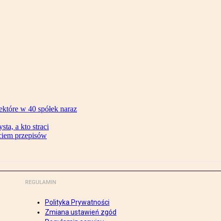
ektóre w 40 spółek naraz
ta, a kto straci
ęciem przepisów
REGULAMIN
Polityka Prywatności
Zmiana ustawień zgód