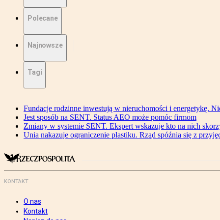
Polecane
Najnowsze
Tagi
Fundacje rodzinne inwestują w nieruchomości i energetykę. Ni
Jest sposób na SENT. Status AEO może pomóc firmom
Zmiany w systemie SENT. Ekspert wskazuje kto na nich skorzys
Unia nakazuje ograniczenie plastiku. Rząd spóźnia się z przyj
KONTAKT
O nas
Kontakt