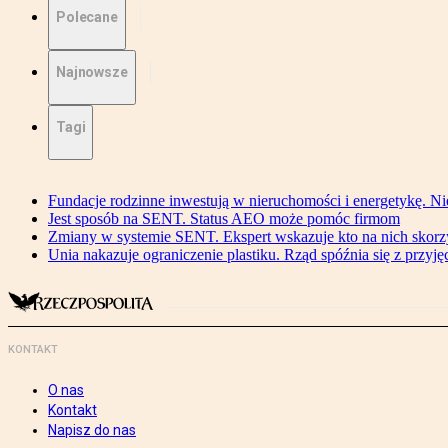
Polecane
Najnowsze
Tagi
Fundacje rodzinne inwestują w nieruchomości i energetykę. Ni
Jest sposób na SENT. Status AEO może pomóc firmom
Zmiany w systemie SENT. Ekspert wskazuje kto na nich skorzys
Unia nakazuje ograniczenie plastiku. Rząd spóźnia się z przyj
KONTAKT
O nas
Kontakt
Napisz do nas