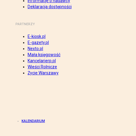
Informacje o nadawcy
Deklaracja dostępności
PARTNERZY
E-kiosk.pl
E-gazety.pl
Nexto.pl
Mała księgowość
Kancelarierp.pl
Wieści Rolnicze
Życie Warszawy
KALENDARIUM