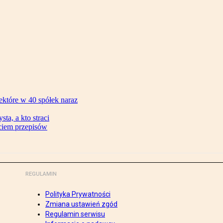
ektóre w 40 spółek naraz
ta, a kto straci
ęciem przepisów
REGULAMIN
Polityka Prywatności
Zmiana ustawień zgód
Regulamin serwisu