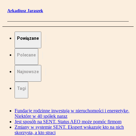
Arkadiusz Jaraszek
Powiązane
Polecane
Najnowsze
Tagi
Fundacje rodzinne inwestują w nieruchomości i energetykę.
Niektóre w 40 spółek naraz
Jest sposób na SENT. Status AEO może pomóc firmom
Zmiany w systemie SENT. Ekspert wskazuje kto na nich
skorzysta, a kto straci