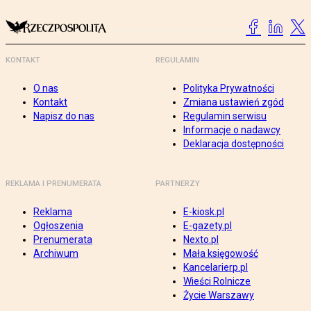
KONTAKT
REGULAMIN
O nas
Polityka Prywatności
Kontakt
Zmiana ustawień zgód
Napisz do nas
Regulamin serwisu
Informacje o nadawcy
Deklaracja dostępności
REKLAMA I PRENUMERATA
PARTNERZY
Reklama
E-kiosk.pl
Ogłoszenia
E-gazety.pl
Prenumerata
Nexto.pl
Archiwum
Mała księgowość
Kancelarierp.pl
Wieści Rolnicze
Życie Warszawy