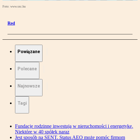
Foto: www.sxc.hu
Red
Powiązane
Polecane
Najnowsze
Tagi
Fundacje rodzinne inwestują w nieruchomości i energetykę.
Niektóre w 40 spółek naraz
Jest sposób na SENT. Status AEO może pomóc firmom