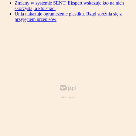
Zmiany w systemie SENT. Ekspert wskazuje kto na nich
skorzysta, a kto straci
Unia nakazuje ograniczenie plastiku. Rząd spóźnia się z
przyjęciem przepisów