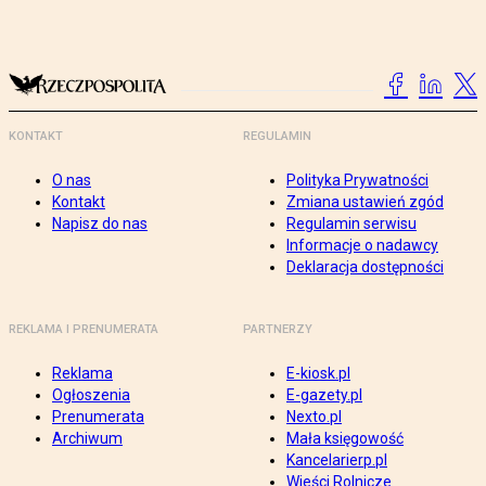
KONTAKT
REGULAMIN
O nas
Polityka Prywatności
Kontakt
Zmiana ustawień zgód
Napisz do nas
Regulamin serwisu
Informacje o nadawcy
Deklaracja dostępności
REKLAMA I PRENUMERATA
PARTNERZY
Reklama
E-kiosk.pl
Ogłoszenia
E-gazety.pl
Prenumerata
Nexto.pl
Archiwum
Mała księgowość
Kancelarierp.pl
Wieści Rolnicze