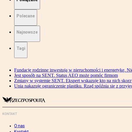
Polecane
Najnowsze
Tagi
Fundacje rodzinne inwestują w nieruchomości i energetykę. Ni
Jest sposób na SENT. Status AEO może pomóc firmom
Zmiany w systemie SENT. Ekspert wskazuje kto na nich skorzys
Unia nakazuje ograniczenie plastiku. Rząd spóźnia się z przyj
KONTAKT
O nas
Kontakt