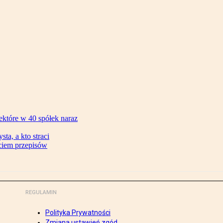
ektóre w 40 spółek naraz
ta, a kto straci
ęciem przepisów
REGULAMIN
Polityka Prywatności
Zmiana ustawień zgód