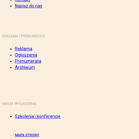
Napisz do nas
REKLAMA I PRENUMERATA
Reklama
Ogłoszenia
Prenumerata
Archiwum
NASZE WYDARZENIA
Szkolenia i konferencje
MAPA STRONY