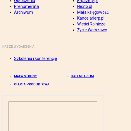
Ogłoszenia
E-gazety.pl
Prenumerata
Nexto.pl
Archiwum
Mała księgowość
Kancelarierp.pl
Wieści Rolnicze
Życie Warszawy
NASZE WYDARZENIA
Szkolenia i konferencje
MAPA STRONY
KALENDARIUM
OFERTA PRODUKTOWA