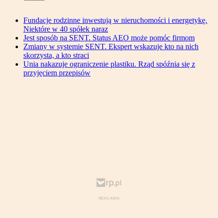
Fundacje rodzinne inwestują w nieruchomości i energetykę.
Niektóre w 40 spółek naraz
Jest sposób na SENT. Status AEO może pomóc firmom
Zmiany w systemie SENT. Ekspert wskazuje kto na nich
skorzysta, a kto straci
Unia nakazuje ograniczenie plastiku. Rząd spóźnia się z
przyjęciem przepisów