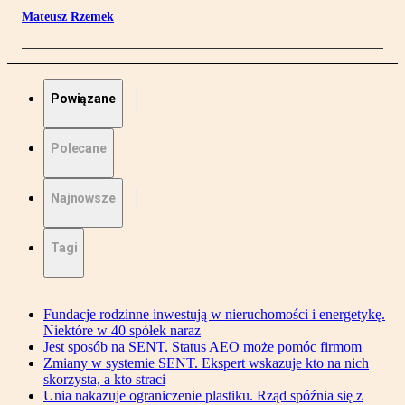
Mateusz Rzemek
Powiązane
Polecane
Najnowsze
Tagi
Fundacje rodzinne inwestują w nieruchomości i energetykę.
Niektóre w 40 spółek naraz
Jest sposób na SENT. Status AEO może pomóc firmom
Zmiany w systemie SENT. Ekspert wskazuje kto na nich
skorzysta, a kto straci
Unia nakazuje ograniczenie plastiku. Rząd spóźnia się z