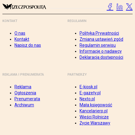
KONTAKT
REGULAMIN
O nas
Polityka Prywatności
Kontakt
Zmiana ustawień zgód
Napisz do nas
Regulamin serwisu
Informacje o nadawcy
Deklaracja dostępności
REKLAMA I PRENUMERATA
PARTNERZY
Reklama
E-kiosk.pl
Ogłoszenia
E-gazety.pl
Prenumerata
Nexto.pl
Archiwum
Mała księgowość
Kancelarierp.pl
Wieści Rolnicze
Życie Warszawy