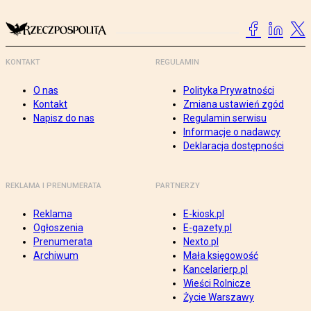
KONTAKT
REGULAMIN
O nas
Polityka Prywatności
Kontakt
Zmiana ustawień zgód
Napisz do nas
Regulamin serwisu
Informacje o nadawcy
Deklaracja dostępności
REKLAMA I PRENUMERATA
PARTNERZY
Reklama
E-kiosk.pl
Ogłoszenia
E-gazety.pl
Prenumerata
Nexto.pl
Archiwum
Mała księgowość
Kancelarierp.pl
Wieści Rolnicze
Życie Warszawy