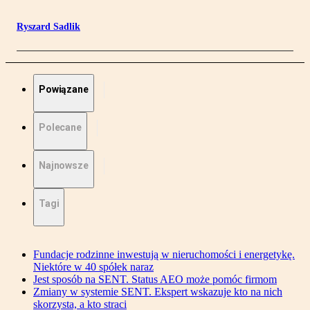
Ryszard Sadlik
Powiązane
Polecane
Najnowsze
Tagi
Fundacje rodzinne inwestują w nieruchomości i energetykę.
Niektóre w 40 spółek naraz
Jest sposób na SENT. Status AEO może pomóc firmom
Zmiany w systemie SENT. Ekspert wskazuje kto na nich
skorzysta, a kto straci