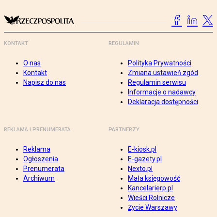
KONTAKT
REGULAMIN
O nas
Polityka Prywatności
Kontakt
Zmiana ustawień zgód
Napisz do nas
Regulamin serwisu
Informacje o nadawcy
Deklaracja dostępności
REKLAMA I PRENUMERATA
PARTNERZY
Reklama
E-kiosk.pl
Ogłoszenia
E-gazety.pl
Prenumerata
Nexto.pl
Archiwum
Mała księgowość
Kancelarierp.pl
Wieści Rolnicze
Życie Warszawy