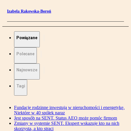
Izabela Rakowska-Boroń
Powiązane
Polecane
Najnowsze
Tagi
Fundacje rodzinne inwestują w nieruchomości i energetykę.
Niektóre w 40 spółek naraz
Jest sposób na SENT. Status AEO może pomóc firmom
Zmiany w systemie SENT. Ekspert wskazuje kto na nich
skorzysta, a kto straci