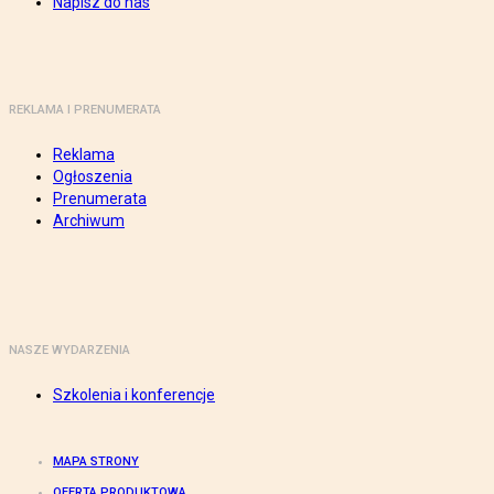
Napisz do nas
REKLAMA I PRENUMERATA
Reklama
Ogłoszenia
Prenumerata
Archiwum
NASZE WYDARZENIA
Szkolenia i konferencje
MAPA STRONY
OFERTA PRODUKTOWA