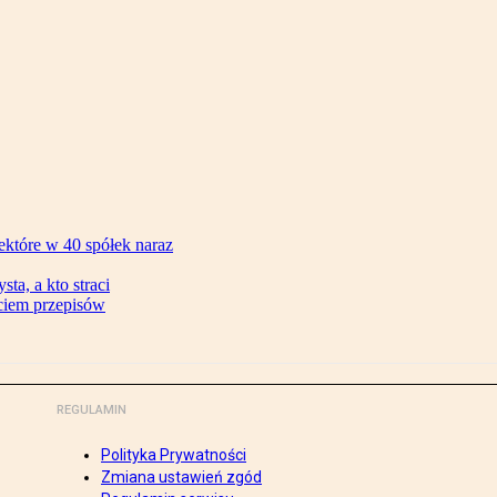
ektóre w 40 spółek naraz
ta, a kto straci
ęciem przepisów
REGULAMIN
Polityka Prywatności
Zmiana ustawień zgód