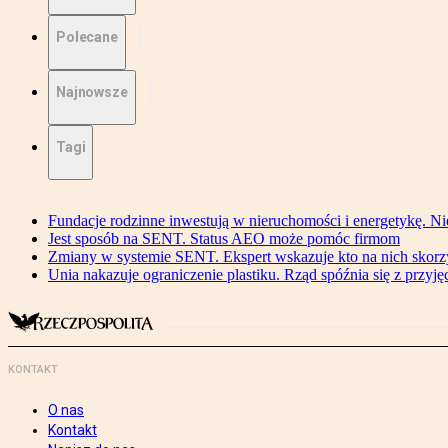
Polecane
Najnowsze
Tagi
Fundacje rodzinne inwestują w nieruchomości i energetykę. Ni
Jest sposób na SENT. Status AEO może pomóc firmom
Zmiany w systemie SENT. Ekspert wskazuje kto na nich skorzys
Unia nakazuje ograniczenie plastiku. Rząd spóźnia się z przyj
KONTAKT
O nas
Kontakt