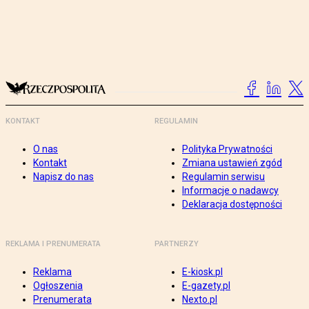
KONTAKT
REGULAMIN
O nas
Polityka Prywatności
Kontakt
Zmiana ustawień zgód
Napisz do nas
Regulamin serwisu
Informacje o nadawcy
Deklaracja dostępności
REKLAMA I PRENUMERATA
PARTNERZY
Reklama
E-kiosk.pl
Ogłoszenia
E-gazety.pl
Prenumerata
Nexto.pl