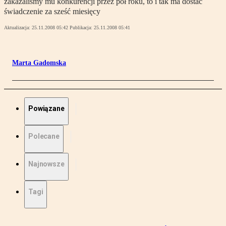
zakazaliśmy mu konkurencji przez pół roku, to i tak ma dostać
świadczenie za sześć miesięcy
Aktualizacja:
25.11.2008 05:42
Publikacja:
25.11.2008 05:41
Marta Gadomska
Powiązane
Polecane
Najnowsze
Tagi