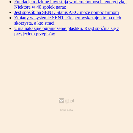
Fundacje rodzinne inwestują w nieruchomości i energetykę.
Niektóre w 40 spółek naraz
Jest sposób na SENT. Status AEO może pomóc firmom
Zmiany w systemie SENT. Ekspert wskazuje kto na nich
skorzysta, a kto straci
Unia nakazuje ograniczenie plastiku. Rząd spóźnia się z
przyjęciem przepisów