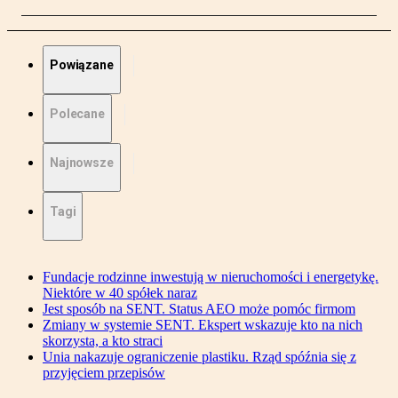
Powiązane
Polecane
Najnowsze
Tagi
Fundacje rodzinne inwestują w nieruchomości i energetykę.
Niektóre w 40 spółek naraz
Jest sposób na SENT. Status AEO może pomóc firmom
Zmiany w systemie SENT. Ekspert wskazuje kto na nich
skorzysta, a kto straci
Unia nakazuje ograniczenie plastiku. Rząd spóźnia się z
przyjęciem przepisów