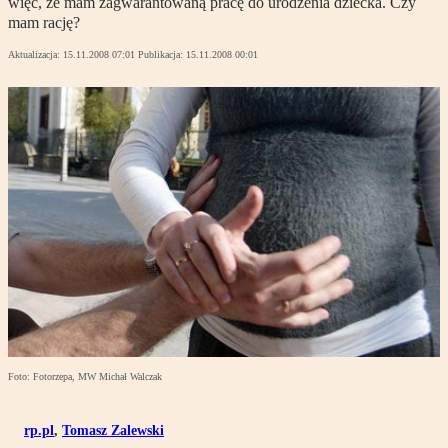
więc, że mam zagwarantowaną pracę do urodzenia dziecka. Czy
mam rację?
Aktualizacja:
15.11.2008 07:01
Publikacja:
15.11.2008 00:01
Foto: Fotorzepa, MW Michał Walczak
rp.pl
,
Tomasz Zalewski