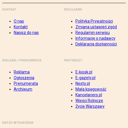
KONTAKT
REGULAMIN
O nas
Polityka Prywatności
Kontakt
Zmiana ustawień zgód
Napisz do nas
Regulamin serwisu
Informacje o nadawcy
Deklaracja dostępności
REKLAMA I PRENUMERATA
PARTNERZY
Reklama
E-kiosk.pl
Ogłoszenia
E-gazety.pl
Prenumerata
Nexto.pl
Archiwum
Mała księgowość
Kancelarierp.pl
Wieści Rolnicze
Życie Warszawy
NASZE WYDARZENIA