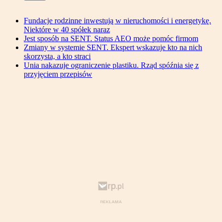
Fundacje rodzinne inwestują w nieruchomości i energetykę.
Niektóre w 40 spółek naraz
Jest sposób na SENT. Status AEO może pomóc firmom
Zmiany w systemie SENT. Ekspert wskazuje kto na nich
skorzysta, a kto straci
Unia nakazuje ograniczenie plastiku. Rząd spóźnia się z
przyjęciem przepisów