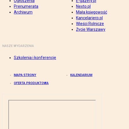
Ogłoszenia
E-gazety.pl
Prenumerata
Nexto.pl
Archiwum
Mała księgowość
Kancelarierp.pl
Wieści Rolnicze
Życie Warszawy
NASZE WYDARZENIA
Szkolenia i konferencje
MAPA STRONY
KALENDARIUM
OFERTA PRODUKTOWA