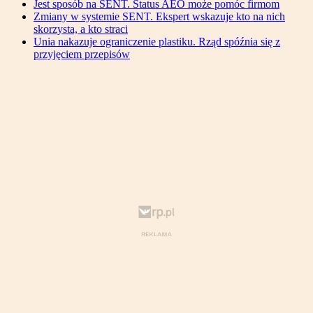
Jest sposób na SENT. Status AEO może pomóc firmom
Zmiany w systemie SENT. Ekspert wskazuje kto na nich
skorzysta, a kto straci
Unia nakazuje ograniczenie plastiku. Rząd spóźnia się z
przyjęciem przepisów