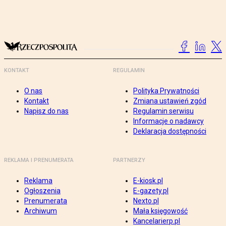
KONTAKT
REGULAMIN
O nas
Polityka Prywatności
Kontakt
Zmiana ustawień zgód
Napisz do nas
Regulamin serwisu
Informacje o nadawcy
Deklaracja dostępności
REKLAMA I PRENUMERATA
PARTNERZY
Reklama
E-kiosk.pl
Ogłoszenia
E-gazety.pl
Prenumerata
Nexto.pl
Archiwum
Mała księgowość
Kancelarierp.pl