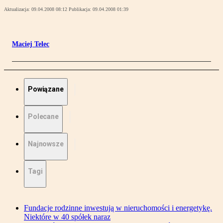
Aktualizacja:
09.04.2008 08:12
Publikacja:
09.04.2008 01:39
Maciej Telec
Powiązane
Polecane
Najnowsze
Tagi
Fundacje rodzinne inwestują w nieruchomości i energetykę.
Niektóre w 40 spółek naraz