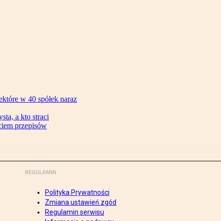
ektóre w 40 spółek naraz
ta, a kto straci
ęciem przepisów
REGULAMIN
Polityka Prywatności
Zmiana ustawień zgód
Regulamin serwisu