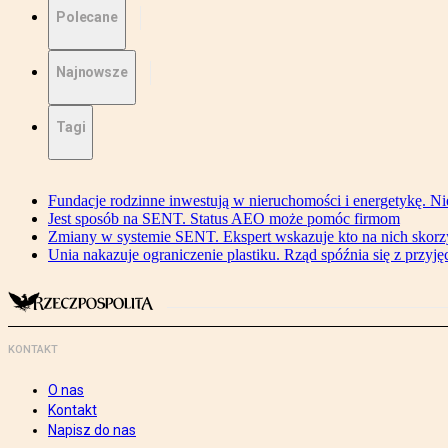
Polecane
Najnowsze
Tagi
Fundacje rodzinne inwestują w nieruchomości i energetykę. Ni
Jest sposób na SENT. Status AEO może pomóc firmom
Zmiany w systemie SENT. Ekspert wskazuje kto na nich skorzys
Unia nakazuje ograniczenie plastiku. Rząd spóźnia się z przyj
KONTAKT
O nas
Kontakt
Napisz do nas