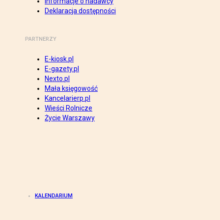
Informacje o nadawcy
Deklaracja dostępności
PARTNERZY
E-kiosk.pl
E-gazety.pl
Nexto.pl
Mała księgowość
Kancelarierp.pl
Wieści Rolnicze
Życie Warszawy
KALENDARIUM