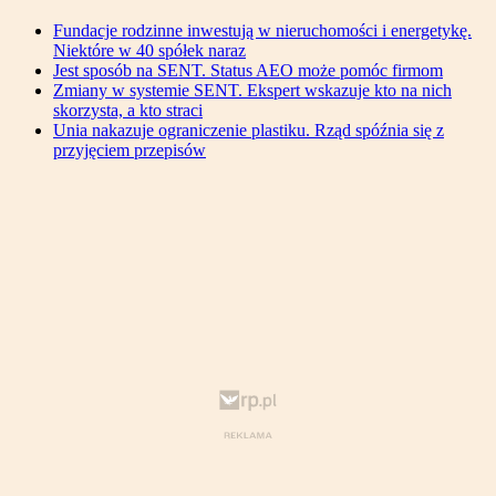
Fundacje rodzinne inwestują w nieruchomości i energetykę.
Niektóre w 40 spółek naraz
Jest sposób na SENT. Status AEO może pomóc firmom
Zmiany w systemie SENT. Ekspert wskazuje kto na nich
skorzysta, a kto straci
Unia nakazuje ograniczenie plastiku. Rząd spóźnia się z
przyjęciem przepisów