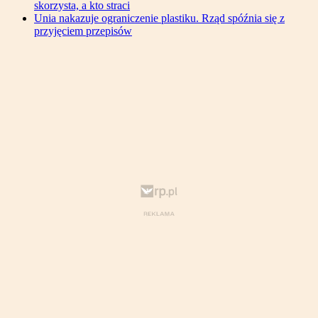
skorzysta, a kto straci
Unia nakazuje ograniczenie plastiku. Rząd spóźnia się z
przyjęciem przepisów