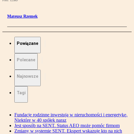
Foto: 123RF
Mateusz Rzemek
Powiązane
Polecane
Najnowsze
Tagi
Fundacje rodzinne inwestują w nieruchomości i energetykę.
Niektóre w 40 spółek naraz
Jest sposób na SENT. Status AEO może pomóc firmom
Zmiany w systemie SENT. Ekspert wskazuje kto na nich