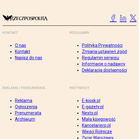
KONTAKT
REGULAMIN
O nas
Polityka Prywatności
Kontakt
Zmiana ustawień zgód
Napisz do nas
Regulamin serwisu
Informacje o nadawcy
Deklaracja dostępności
REKLAMA I PRENUMERATA
PARTNERZY
Reklama
E-kiosk.pl
Ogłoszenia
E-gazety.pl
Prenumerata
Nexto.pl
Archiwum
Mała księgowość
Kancelarierp.pl
Wieści Rolnicze
Życie Warszawy