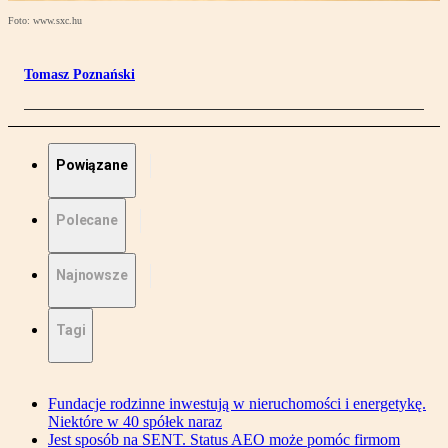
Foto: www.sxc.hu
Tomasz Poznański
Powiązane
Polecane
Najnowsze
Tagi
Fundacje rodzinne inwestują w nieruchomości i energetykę.
Niektóre w 40 spółek naraz
Jest sposób na SENT. Status AEO może pomóc firmom