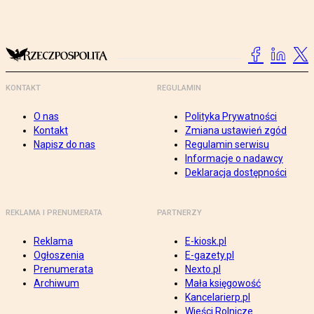
KONTAKT
REGULAMIN
O nas
Polityka Prywatności
Kontakt
Zmiana ustawień zgód
Napisz do nas
Regulamin serwisu
Informacje o nadawcy
Deklaracja dostępności
REKLAMA I PRENUMERATA
PARTNERZY
Reklama
E-kiosk.pl
Ogłoszenia
E-gazety.pl
Prenumerata
Nexto.pl
Archiwum
Mała księgowość
Kancelarierp.pl
Wieści Rolnicze