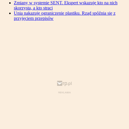
Zmiany w systemie SENT. Ekspert wskazuje kto na nich
skorzysta, a kto straci
Unia nakazuje ograniczenie plastiku. Rząd spóźnia się z
przyjęciem przepisów