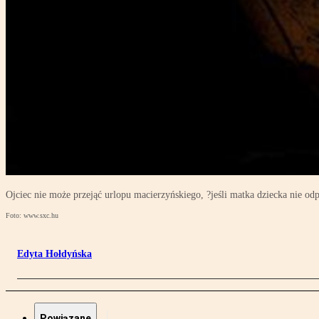
Ojciec nie może przejąć urlopu macierzyńskiego, ?jeśli matka dziecka nie 
Foto: www.sxc.hu
Edyta Hołdyńska
Powiązane