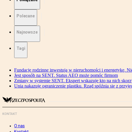
Polecane
Najnowsze
Tagi
Fundacje rodzinne inwestują w nieruchomości i energetykę. Ni
Jest sposób na SENT. Status AEO może pomóc firmom
Zmiany w systemie SENT. Ekspert wskazuje kto na nich skorzys
Unia nakazuje ograniczenie plastiku. Rząd spóźnia się z przyj
KONTAKT
O nas
Kontakt