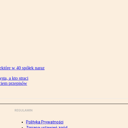
ektóre w 40 spółek naraz
ta, a kto straci
ęciem przepisów
REGULAMIN
Polityka Prywatności
Zmiana ustawień zgód