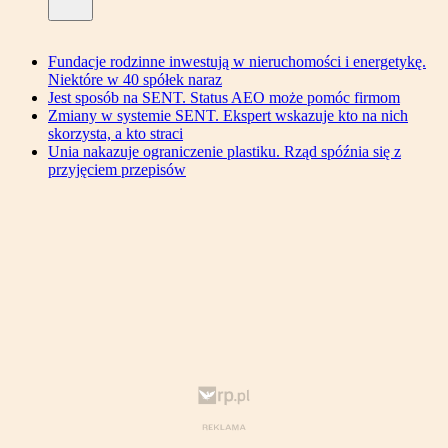
Fundacje rodzinne inwestują w nieruchomości i energetykę.
Niektóre w 40 spółek naraz
Jest sposób na SENT. Status AEO może pomóc firmom
Zmiany w systemie SENT. Ekspert wskazuje kto na nich
skorzysta, a kto straci
Unia nakazuje ograniczenie plastiku. Rząd spóźnia się z
przyjęciem przepisów