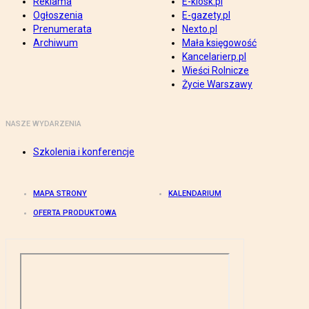
Reklama
E-kiosk.pl
Ogłoszenia
E-gazety.pl
Prenumerata
Nexto.pl
Archiwum
Mała księgowość
Kancelarierp.pl
Wieści Rolnicze
Życie Warszawy
NASZE WYDARZENIA
Szkolenia i konferencje
MAPA STRONY
KALENDARIUM
OFERTA PRODUKTOWA