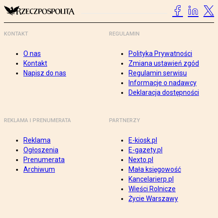
KONTAKT
REGULAMIN
O nas
Polityka Prywatności
Kontakt
Zmiana ustawień zgód
Napisz do nas
Regulamin serwisu
Informacje o nadawcy
Deklaracja dostępności
REKLAMA I PRENUMERATA
PARTNERZY
Reklama
E-kiosk.pl
Ogłoszenia
E-gazety.pl
Prenumerata
Nexto.pl
Archiwum
Mała księgowość
Kancelarierp.pl
Wieści Rolnicze
Życie Warszawy