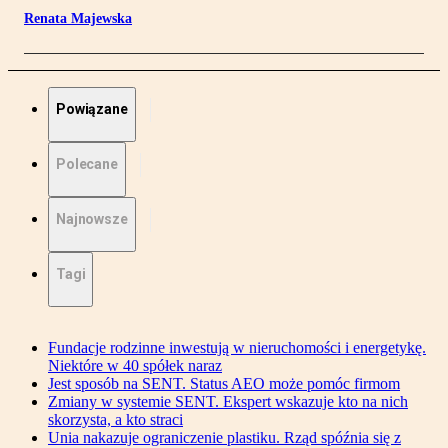
Renata Majewska
Powiązane
Polecane
Najnowsze
Tagi
Fundacje rodzinne inwestują w nieruchomości i energetykę.
Niektóre w 40 spółek naraz
Jest sposób na SENT. Status AEO może pomóc firmom
Zmiany w systemie SENT. Ekspert wskazuje kto na nich
skorzysta, a kto straci
Unia nakazuje ograniczenie plastiku. Rząd spóźnia się z