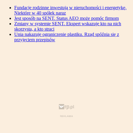
Fundacje rodzinne inwestują w nieruchomości i energetykę.
Niektóre w 40 spółek naraz
Jest sposób na SENT. Status AEO może pomóc firmom
Zmiany w systemie SENT. Ekspert wskazuje kto na nich
skorzysta, a kto straci
Unia nakazuje ograniczenie plastiku. Rząd spóźnia się z
przyjęciem przepisów