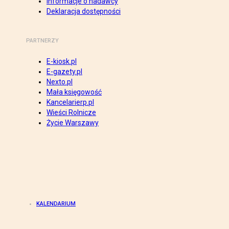
Informacje o nadawcy
Deklaracja dostępności
PARTNERZY
E-kiosk.pl
E-gazety.pl
Nexto.pl
Mała księgowość
Kancelarierp.pl
Wieści Rolnicze
Życie Warszawy
KALENDARIUM