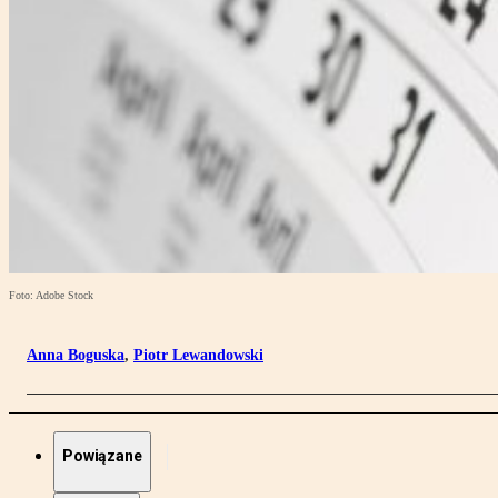
Foto: Adobe Stock
Anna Boguska
,
Piotr Lewandowski
Powiązane