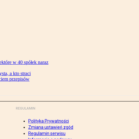
ektóre w 40 spółek naraz
ta, a kto straci
ęciem przepisów
REGULAMIN
Polityka Prywatności
Zmiana ustawień zgód
Regulamin serwisu