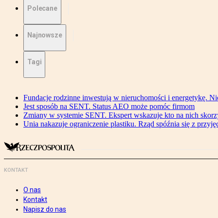
Polecane
Najnowsze
Tagi
Fundacje rodzinne inwestują w nieruchomości i energetykę. Ni
Jest sposób na SENT. Status AEO może pomóc firmom
Zmiany w systemie SENT. Ekspert wskazuje kto na nich skorzys
Unia nakazuje ograniczenie plastiku. Rząd spóźnia się z przyj
KONTAKT
O nas
Kontakt
Napisz do nas