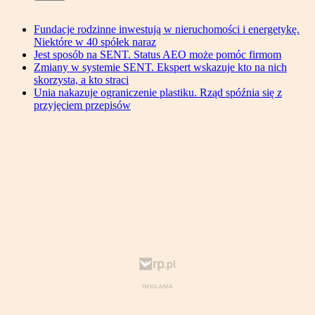
Fundacje rodzinne inwestują w nieruchomości i energetykę.
Niektóre w 40 spółek naraz
Jest sposób na SENT. Status AEO może pomóc firmom
Zmiany w systemie SENT. Ekspert wskazuje kto na nich
skorzysta, a kto straci
Unia nakazuje ograniczenie plastiku. Rząd spóźnia się z
przyjęciem przepisów