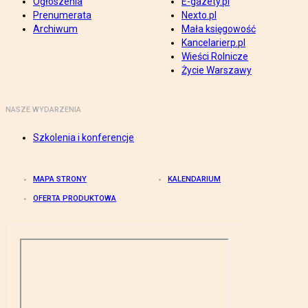
Ogłoszenia
E-gazety.pl
Prenumerata
Nexto.pl
Archiwum
Mała księgowość
Kancelarierp.pl
Wieści Rolnicze
Życie Warszawy
NASZE WYDARZENIA
Szkolenia i konferencje
MAPA STRONY
KALENDARIUM
OFERTA PRODUKTOWA