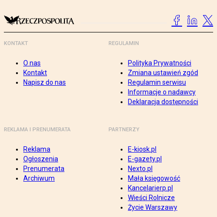
KONTAKT
REGULAMIN
O nas
Polityka Prywatności
Kontakt
Zmiana ustawień zgód
Napisz do nas
Regulamin serwisu
Informacje o nadawcy
Deklaracja dostępności
REKLAMA I PRENUMERATA
PARTNERZY
Reklama
E-kiosk.pl
Ogłoszenia
E-gazety.pl
Prenumerata
Nexto.pl
Archiwum
Mała księgowość
Kancelarierp.pl
Wieści Rolnicze
Życie Warszawy