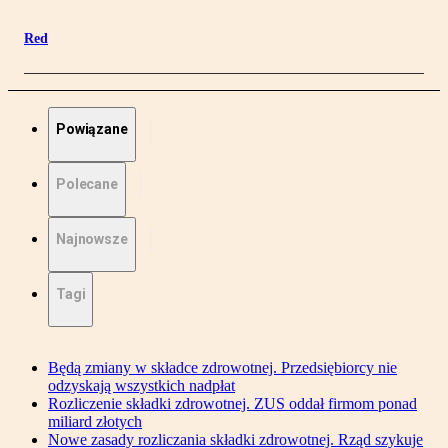
Red
Powiązane
Polecane
Najnowsze
Tagi
Będą zmiany w składce zdrowotnej. Przedsiębiorcy nie
odzyskają wszystkich nadpłat
Rozliczenie składki zdrowotnej. ZUS oddał firmom ponad
miliard złotych
Nowe zasady rozliczania składki zdrowotnej. Rząd szykuje