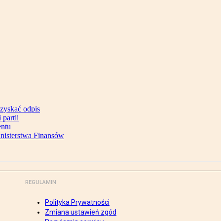
uzyskać odpis
partii
entu
inisterstwa Finansów
REGULAMIN
Polityka Prywatności
Zmiana ustawień zgód