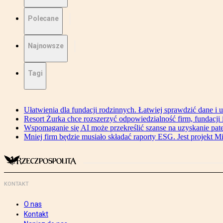
Polecane
Najnowsze
Tagi
Ułatwienia dla fundacji rodzinnych. Łatwiej sprawdzić dane i 
Resort Żurka chce rozszerzyć odpowiedzialność firm, fundacji i 
Wspomaganie się AI może przekreślić szanse na uzyskanie pat
Mniej firm będzie musiało składać raporty ESG. Jest projekt M
KONTAKT
O nas
Kontakt