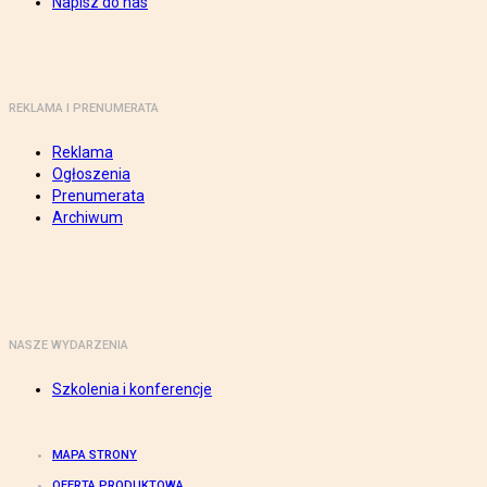
Napisz do nas
REKLAMA I PRENUMERATA
Reklama
Ogłoszenia
Prenumerata
Archiwum
NASZE WYDARZENIA
Szkolenia i konferencje
MAPA STRONY
OFERTA PRODUKTOWA