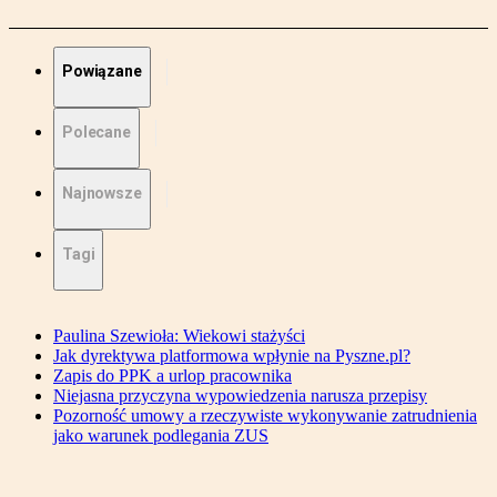
Powiązane
Polecane
Najnowsze
Tagi
Paulina Szewioła: Wiekowi stażyści
Jak dyrektywa platformowa wpłynie na Pyszne.pl?
Zapis do PPK a urlop pracownika
Niejasna przyczyna wypowiedzenia narusza przepisy
Pozorność umowy a rzeczywiste wykonywanie zatrudnienia
jako warunek podlegania ZUS