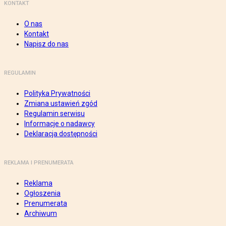
KONTAKT
O nas
Kontakt
Napisz do nas
REGULAMIN
Polityka Prywatności
Zmiana ustawień zgód
Regulamin serwisu
Informacje o nadawcy
Deklaracja dostępności
REKLAMA I PRENUMERATA
Reklama
Ogłoszenia
Prenumerata
Archiwum