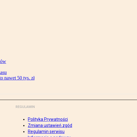
ków
zasu
 nawet 50 tys. zł
REGULAMIN
Polityka Prywatności
Zmiana ustawień zgód
Regulamin serwisu