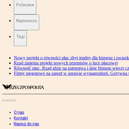
Polecane
Najnowsze
Tagi
Nowy projekt o równości płac zbyt trudny dla biznesu i związ
Rząd zmienia projekt nowych przepisów o luce płacowej
Równość płac. Rząd idzie na ustępstwa i daje firmom więcej c
Firmy niegotowe na raport w sprawie wynagrodzeń. Grzywna to
KONTAKT
O nas
Kontakt
Napisz do nas