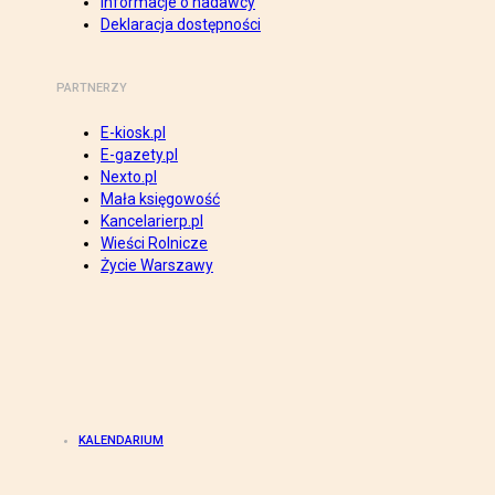
Informacje o nadawcy
Deklaracja dostępności
PARTNERZY
E-kiosk.pl
E-gazety.pl
Nexto.pl
Mała księgowość
Kancelarierp.pl
Wieści Rolnicze
Życie Warszawy
KALENDARIUM