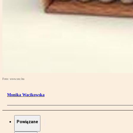
Foto: www.sxc.hu
Monika Wacikowska
Powiązane